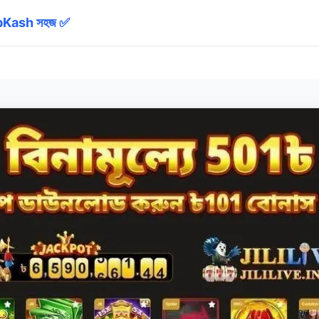
লা bKash সহজ ✅