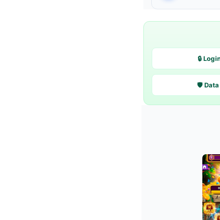
🔒 Log
🛡️ Dat