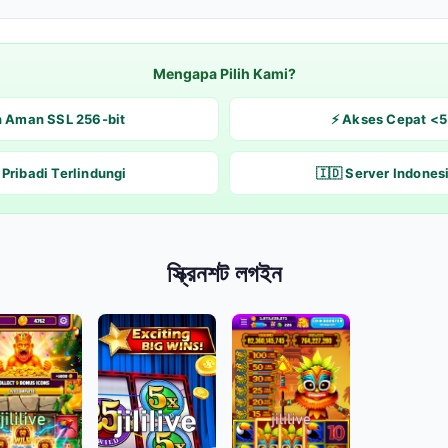
Mengapa Pilih Kami?
in Aman SSL 256-bit
⚡ Akses Cepat <5
a Pribadi Terlindungi
🇮🇩 Server Indonesi
স্ক্রিনশট লগইন