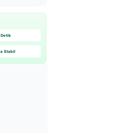
 Detik
a Stabil