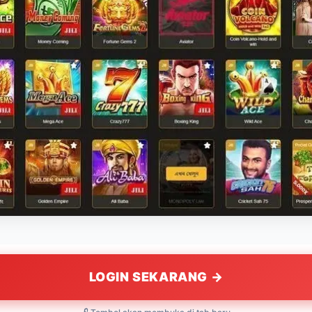
LOGIN SEKARANG →