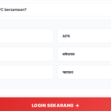
 PC bersamaan?
APK
ডাউনলোড
আলোচনা
LOGIN SEKARANG →