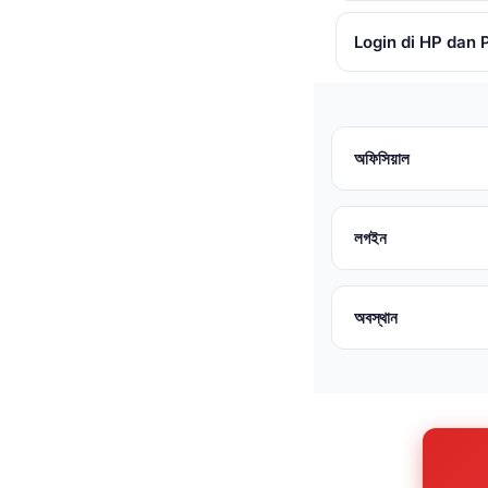
Login di HP dan
অফিসিয়াল
লগইন
অবস্থান