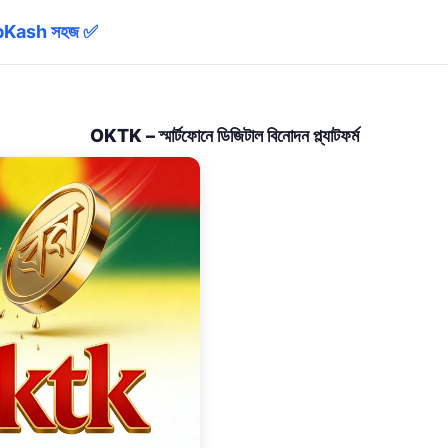
লা bKash সহজ ✅
OKTK – স্মার্টফোনে ডিজিটাল বিনোদন প্ল্যাটফর্ম