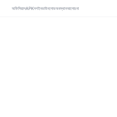
অফিসিয়াল
APK
লগইন
ডাউনলোড
অবস্থান
আলোচনা