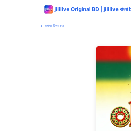
jililive Original BD | jililive বাং
← হোমে ফিরে যান